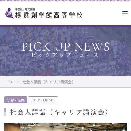
S
k
i
p
t
o
PICK UP NEWS
c
o
n
t
e
n
TOP
社会人講話（キャリア講演会）
t
P
学習・進路
2018年1月24日
o
社会人講話（キャリア講演会）
s
t
e