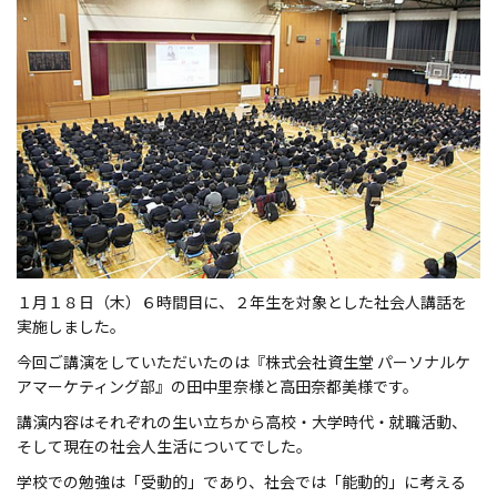
d
o
n
１月１８日（木）６時間目に、２年生を対象とした社会人講話を
実施しました。
今回ご講演をしていただいたのは『株式会社資生堂 パーソナルケ
アマーケティング部』の田中里奈様と高田奈都美様です。
講演内容はそれぞれの生い立ちから高校・大学時代・就職活動、
そして現在の社会人生活についてでした。
学校での勉強は「受動的」であり、社会では「能動的」に考える