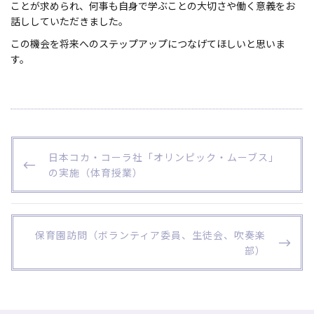
ことが求められ、何事も自身で学ぶことの大切さや働く意義をお
話ししていただきました。
この機会を将来へのステップアップにつなげてほしいと思いま
す。
投
P
日本コカ・コーラ社「オリンピック・ムーブス」
稿
R
の実施（体育授業）
ナ
E
ビ
V
I
ゲ
O
N
保育園訪問（ボランティア委員、生徒会、吹奏楽
ー
U
E
部）
S
X
シ
P
T
ョ
O
P
S
O