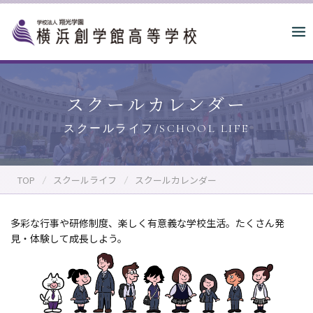
S
k
i
p
t
o
スクールカレンダー
c
o
n
t
e
TOP
スクールライフ
スクールカレンダー
n
t
多彩な行事や研修制度、楽しく有意義な学校生活。たくさん発
見・体験して成長しよう。