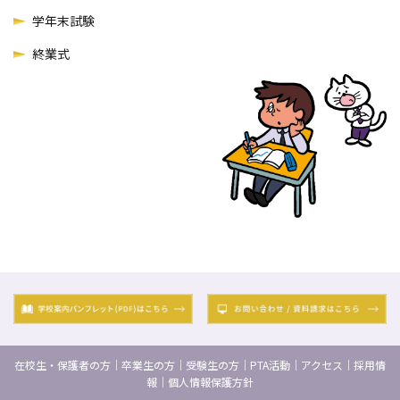
学年末試験
終業式
P
o
s
t
e
d
o
在校生・保護者の方
｜
卒業生の方
｜
受験生の方
｜
PTA活動
｜
アクセス
｜
採用情
n
報
｜
個人情報保護方針