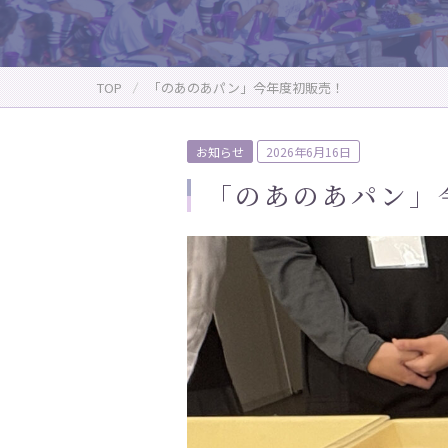
TOP
「のあのあパン」今年度初販売！
P
お知らせ
2026年6月16日
o
「のあのあパン」
s
t
e
d
o
n