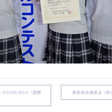
VISION NO.6（国際
N
救急救命講習会（総
E
X
T