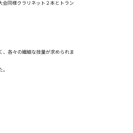
大会同様クラリネット２本とトラン
く、各々の繊細な技量が求められま
た。