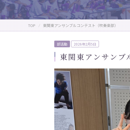
TOP
東関東アンサンブルコンテスト（吹奏楽部）
P
部活動
2026年2月5日
o
東関東アンサンブ
s
t
e
d
o
n