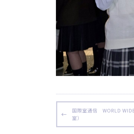
投
P
国際室通信 WORLD WIDE 
稿
R
室）
ナ
E
V