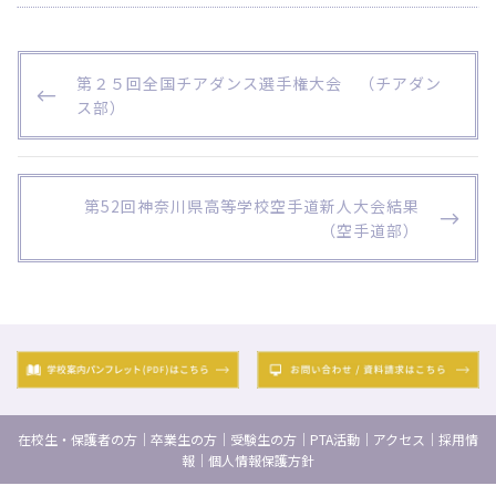
投
P
第２５回全国チアダンス選手権大会 （チアダン
稿
R
ス部）
ナ
E
ビ
V
I
ゲ
O
N
第52回神奈川県高等学校空手道新人大会結果
ー
U
E
（空手道部）
S
X
シ
P
T
ョ
O
P
ン
S
O
T
S
T
在校生・保護者の方
｜
卒業生の方
｜
受験生の方
｜
PTA活動
｜
アクセス
｜
採用情
報
｜
個人情報保護方針