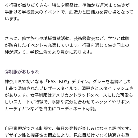
る行事が盛りだくさん。特に夕照祭は、準備から運営まで生徒が
手掛ける学校最大のイベントで、創造力と団結力を育む場となって
います。
さらに、修学旅行や地域貢献活動、芸術鑑賞会など、学びと体験
が融合したイベントも充実しています。行事を通じて生徒同士の
絆が深まり、学校生活をより豊かに彩ります。
②制服がおしゃれ
神奈川県で初となる「EASTBOY」デザイン。グレーを基調とした
上品で洗練されたブレザースタイルで、清楚さとスタイリッシュさ
があります。女子制服はアメリカントラッドをベースにした可愛ら
しいスカートが特徴で、季節や気分に合わせてネクタイやリボン、
カーディガンなどを自由にコーディネート可能。
自己表現ができる制服で、毎日の登校が楽しみになると評判です。
デザイン性と機能性の両立により、見た目だけでなく快適さも重