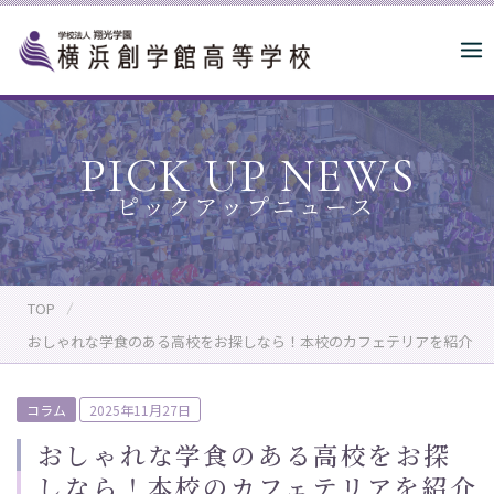
S
k
i
p
t
o
PICK UP NEWS
c
o
n
t
e
n
TOP
t
おしゃれな学食のある高校をお探しなら！本校のカフェテリアを紹介
P
コラム
2025年11月27日
o
おしゃれな学食のある高校をお探
s
しなら！本校のカフェテリアを紹介
t