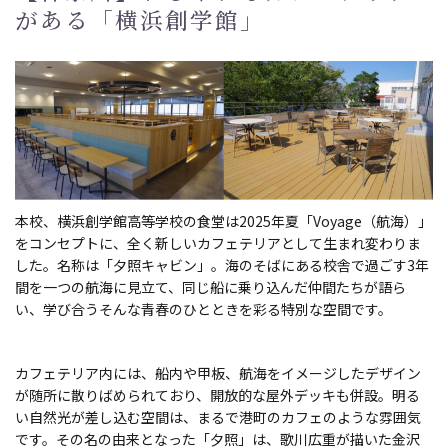
がある「横浜創学館」
本校、横浜創学館高等学校の食堂は2025年夏「Voyage（航海）」
をコンセプトに、全く新しいカフェテリアとして生まれ変わりま
した。名称は「夕照キャビン」。海のそばにある校舎で過ごす3年
間を一つの航海に見立て、同じ船に乗り込んだ仲間たちが語ら
い、学び合うそんな青春のひとときを彩る特別な空間です。
カフェテリア内には、船内や甲板、航海をイメージしたデザイン
が随所に散りばめられており、開放的な屋外デッキも併設。明る
い自然光が差し込む空間は、まるで港町のカフェのような雰囲気
です。その名の由来となった「夕照」は、歌川広重が描いた金沢