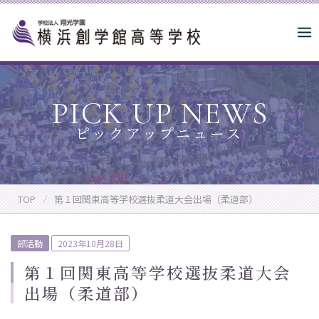
S
k
i
p
t
o
PICK UP NEWS
c
o
n
t
e
n
TOP
第１回関東高等学校選抜柔道大会出場（柔道部）
t
P
部活動
2023年10月28日
o
第１回関東高等学校選抜柔道大会
s
出場（柔道部）
t
e