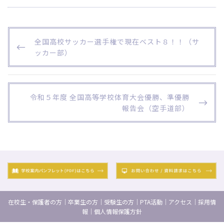
投
P
全国高校サッカー選手権で現在ベスト８！！（サ
稿
R
ッカー部）
ナ
E
ビ
V
I
ゲ
O
N
令和５年度 全国高等学校体育大会優勝、準優勝
ー
U
E
報告会（空手道部）
S
X
シ
P
T
ョ
O
P
ン
S
O
T
S
T
在校生・保護者の方
｜
卒業生の方
｜
受験生の方
｜
PTA活動
｜
アクセス
｜
採用情
報
｜
個人情報保護方針