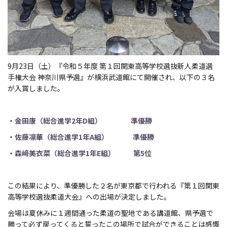
9月23日（土）『令和５年度 第１回関東高等学校選抜新人柔道選
手権大会 神奈川県予選』が横浜武道館にて開催され、以下の３名
が入賞しました。
・金田康（総合進学2年D組） 準優勝
・佐藤凛華（総合進学1年A組） 準優勝
・森﨑美衣菜（総合進学1年E組） 第5位
この結果により、準優勝した２名が東京都で行われる『第１回関東
高等学校選抜柔道大会』への出場が決定しました。
会場は夏休みに１週間通った柔道の聖地である講道館、県予選で
勝って必ず戻ってくると誓ったこの場所で試合ができることは感慨