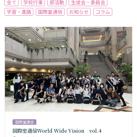
全て
学校行事
部活動
生徒会・委員会
学習・進路
国際室通信
お知らせ
コラム
国際室通信
国際室通信World Wide Vision vol.4