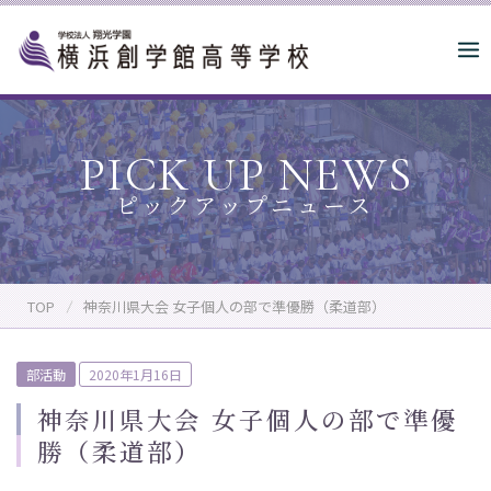
S
k
i
p
t
o
PICK UP NEWS
c
o
n
t
e
n
TOP
神奈川県大会 女子個人の部で準優勝（柔道部）
t
P
部活動
2020年1月16日
o
神奈川県大会 女子個人の部で準優
s
勝（柔道部）
t
e