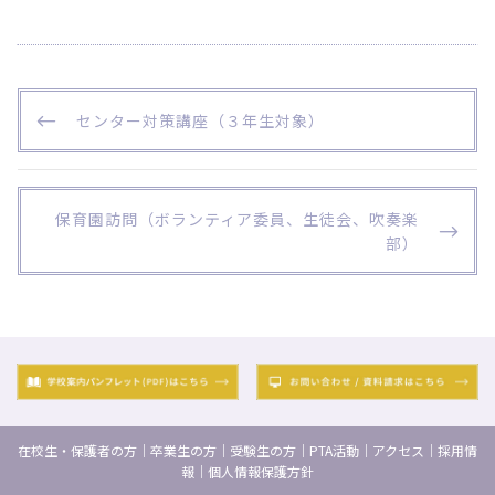
投
P
センター対策講座（３年生対象）
稿
R
ナ
E
ビ
V
I
N
保育園訪問（ボランティア委員、生徒会、吹奏楽
ゲ
O
E
部）
ー
U
X
S
T
シ
P
P
ョ
O
O
ン
S
S
T
T
在校生・保護者の方
｜
卒業生の方
｜
受験生の方
｜
PTA活動
｜
アクセス
｜
採用情
報
｜
個人情報保護方針