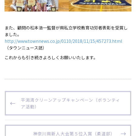
また、顧問の松本浩一監督が県私立学校教育功労者表彰を受賞し
ました。
http://www.townnews.co.jp/0110/2018/11/15/457273.html
（タウンニュース誌）
これからも引き続きよろしくお願いいたします。
投
P
平潟湾クリーンアップキャンペーン（ボランティ
稿
R
ア活動）
ナ
E
ビ
V
I
ゲ
O
N
神奈川県新人大会第５位入賞（柔道部）