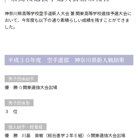
e
d
神奈川県高等学校空手道新人大会 兼 関東高等学校選抜予選大会に
o
おいて、今年度も以下の通り素晴らしい成績を残すことができま
n
した。
平成３０年度 空手道部 神奈川県新人戦結果
男子団体組手
優 勝 ☆関東選抜大会出場
男子団体形
３ 位
個人組手・軽量級
優 勝 川島 英敏（総合進学２年Ｅ組）☆関東選抜大会出場