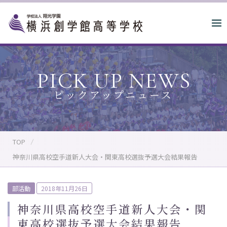
S
k
i
p
t
o
PICK UP NEWS
c
o
n
t
e
n
TOP
t
神奈川県高校空手道新人大会・関東高校選抜予選大会結果報告
P
部活動
2018年11月26日
o
神奈川県高校空手道新人大会・関
s
東高校選抜予選大会結果報告
t