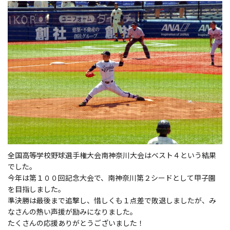
d
o
n
全国高等学校野球選手権大会南神奈川大会はベスト４という結果
でした。
今年は第１００回記念大会で、南神奈川第２シードとして甲子園
を目指しました。
準決勝は最後まで追撃し、惜しくも１点差で敗退しましたが、み
なさんの熱い声援が励みになりました。
たくさんの応援ありがとうございました！