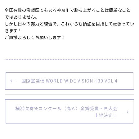
全国有数の激戦区でもある神奈川で勝ち上がることは簡単なこと
ではありません。
しかし日々の努力と練習で、これからも頂点を目指して頑張ってい
きます！
ご声援よろしくお願いします！
投
P
国際室通信 WORLD WIDE VISION H30 VOL.4
稿
R
ナ
E
ビ
V
I
N
横浜吹奏楽コンクール（高Ａ）金賞受賞・県大会
ゲ
O
E
出場決定！
ー
U
X
S
T
シ
P
P