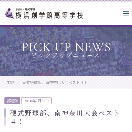
S
k
i
p
t
o
PICK UP NEWS
c
o
n
t
e
n
TOP
硬式野球部、南神奈川大会ベスト４！
t
P
部活動
2018年7月30日
o
硬式野球部、南神奈川大会ベスト
s
４！
t
e