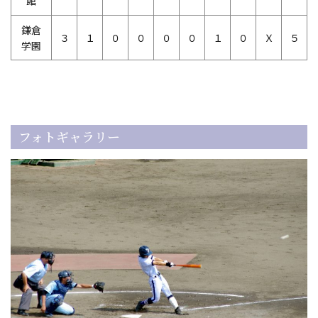
館
鎌倉
３
１
０
０
０
０
１
０
Ｘ
５
学園
フォトギャラリー