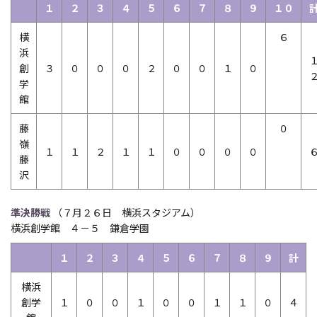
１
２
３
４
５
６
７
８
９
１０
横
６
浜
創
３
０
０
０
２
０
０
１
０
学
館
藤
０
嶺
１
１
２
１
１
０
０
０
０
藤
沢
準決勝戦
（７月２６日 横浜スタジアム）
横浜創学館 ４－５ 鎌倉学園
１
２
３
４
５
６
７
８
９
計
横浜
創学
１
０
０
１
０
０
１
１
０
４