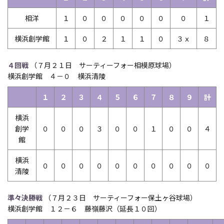
相洋
１
０
０
０
０
０
０
１
横浜創学館
１
０
２
１
１
０
３ｘ
８
４回戦
（７月２１日 サーティーフォー相模原球場）
横浜創学館 ４－０ 横浜清陵
１
２
３
４
５
６
７
８
９
計
横浜
創学
０
０
０
３
０
０
１
０
０
４
館
横浜
０
０
０
０
０
０
０
０
０
０
清陵
準々決勝戦
（７月２３日 サーティーフォー保土ヶ谷球場）
横浜創学館 １２－６ 藤嶺藤沢（延長１０回）