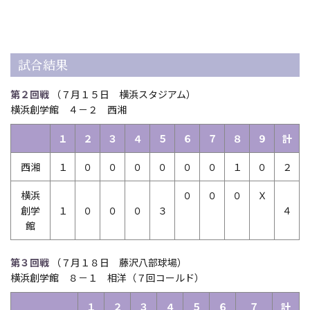
試合結果
第２回戦
（７月１５日 横浜スタジアム）
横浜創学館 ４－２ 西湘
１
２
３
４
５
６
７
８
９
計
西湘
１
０
０
０
０
０
０
１
０
２
横浜
０
０
０
Ｘ
創学
１
０
０
０
３
４
館
第３回戦
（７月１８日 藤沢八部球場）
横浜創学館 ８－１ 相洋（７回コールド）
１
２
３
４
５
６
７
計