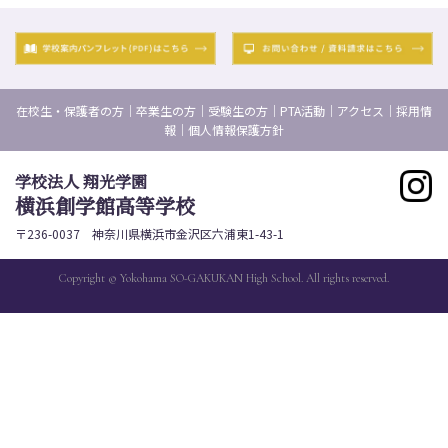
ョ
O
O
ン
S
S
T
T
在校生・保護者の方
｜
卒業生の方
｜
受験生の方
｜
PTA活動
｜
アクセス
｜
採用情
報
｜
個人情報保護方針
学校法人 翔光学園
横浜創学館高等学校
〒236-0037 神奈川県横浜市金沢区六浦東1-43-1
Copyright © Yokohama SO-GAKUKAN High School. All rights reserved.