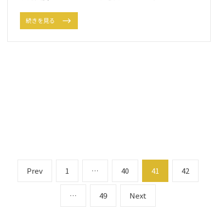
続きを見る
投
Prev
P
P
1
…
P
40
P
41
P
42
r
a
a
a
a
稿
e
g
g
g
g
…
P
49
Next
N
ナ
v
e
e
e
e
a
e
ビ
i