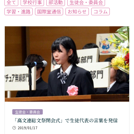
全て
学校行事
部活動
生徒会・委員会
学習・進路
国際室通信
お知らせ
コラム
生徒会・委員会
「高文連総文祭閉会式」で生徒代表の言葉を発信
2019/01/17