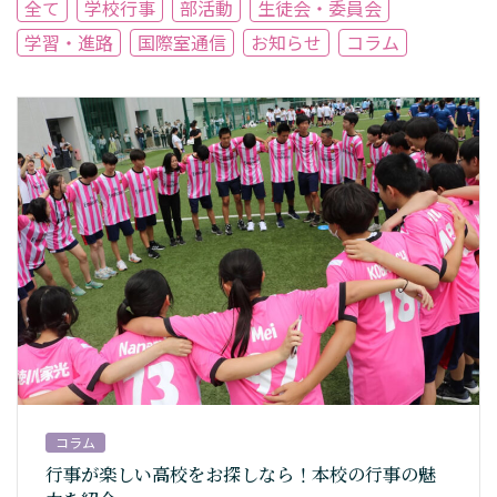
全て
学校行事
部活動
生徒会・委員会
学習・進路
国際室通信
お知らせ
コラム
コラム
行事が楽しい高校をお探しなら！本校の行事の魅