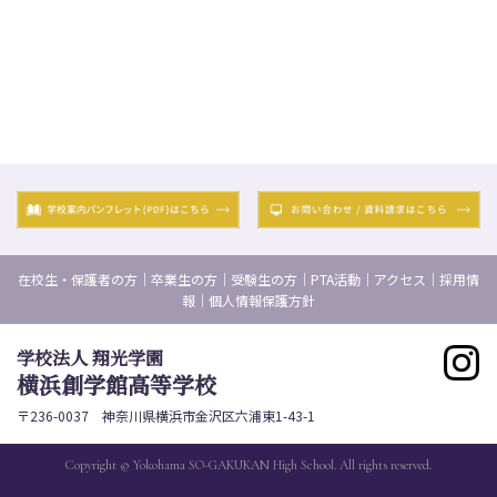
在校生・保護者の方
｜
卒業生の方
｜
受験生の方
｜
PTA活動
｜
アクセス
｜
採用情
報
｜
個人情報保護方針
学校法人 翔光学園
横浜創学館高等学校
〒236-0037 神奈川県横浜市金沢区六浦東1-43-1
Copyright © Yokohama SO-GAKUKAN High School. All rights reserved.