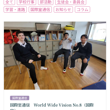
全て
学校行事
部活動
生徒会・委員会
学習・進路
国際室通信
お知らせ
コラム
国際室通信
国際室通信 World Wide Vision No.8（国際